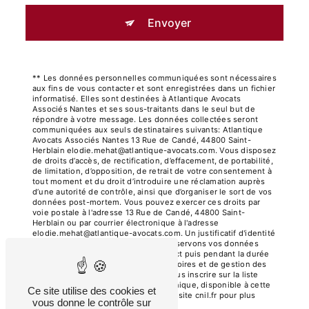
Envoyer
** Les données personnelles communiquées sont nécessaires
aux fins de vous contacter et sont enregistrées dans un fichier
informatisé. Elles sont destinées à Atlantique Avocats
Associés Nantes et ses sous-traitants dans le seul but de
répondre à votre message. Les données collectées seront
communiquées aux seuls destinataires suivants: Atlantique
Avocats Associés Nantes 13 Rue de Candé, 44800 Saint-
Herblain elodie.mehat@atlantique-avocats.com. Vous disposez
de droits d’accès, de rectification, d’effacement, de portabilité,
de limitation, d’opposition, de retrait de votre consentement à
tout moment et du droit d’introduire une réclamation auprès
d’une autorité de contrôle, ainsi que d’organiser le sort de vos
données post-mortem. Vous pouvez exercer ces droits par
voie postale à l'adresse 13 Rue de Candé, 44800 Saint-
Herblain ou par courrier électronique à l'adresse
elodie.mehat@atlantique-avocats.com. Un justificatif d'identité
pourra vous être demandé. Nous conservons vos données
pendant la période de prise de contact puis pendant la durée
de prescription légale aux fins probatoires et de gestion des
contentieux. Vous avez le droit de vous inscrire sur la liste
d'opposition au démarchage téléphonique, disponible à cette
Ce site utilise des cookies et
adresse:
Bloctel.gouv.fr
. Consultez le site cnil.fr pour plus
vous donne le contrôle sur
d’informations sur vos droits.