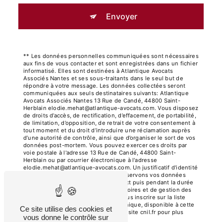
Envoyer
** Les données personnelles communiquées sont nécessaires
aux fins de vous contacter et sont enregistrées dans un fichier
informatisé. Elles sont destinées à Atlantique Avocats
Associés Nantes et ses sous-traitants dans le seul but de
répondre à votre message. Les données collectées seront
communiquées aux seuls destinataires suivants: Atlantique
Avocats Associés Nantes 13 Rue de Candé, 44800 Saint-
Herblain elodie.mehat@atlantique-avocats.com. Vous disposez
de droits d’accès, de rectification, d’effacement, de portabilité,
de limitation, d’opposition, de retrait de votre consentement à
tout moment et du droit d’introduire une réclamation auprès
d’une autorité de contrôle, ainsi que d’organiser le sort de vos
données post-mortem. Vous pouvez exercer ces droits par
voie postale à l'adresse 13 Rue de Candé, 44800 Saint-
Herblain ou par courrier électronique à l'adresse
elodie.mehat@atlantique-avocats.com. Un justificatif d'identité
pourra vous être demandé. Nous conservons vos données
pendant la période de prise de contact puis pendant la durée
de prescription légale aux fins probatoires et de gestion des
contentieux. Vous avez le droit de vous inscrire sur la liste
d'opposition au démarchage téléphonique, disponible à cette
Ce site utilise des cookies et
adresse:
Bloctel.gouv.fr
. Consultez le site cnil.fr pour plus
vous donne le contrôle sur
d’informations sur vos droits.