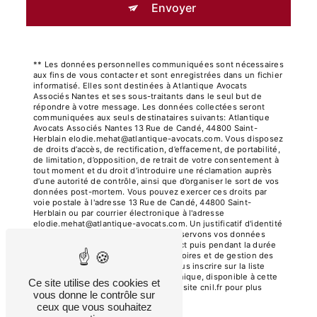
Envoyer
** Les données personnelles communiquées sont nécessaires
aux fins de vous contacter et sont enregistrées dans un fichier
informatisé. Elles sont destinées à Atlantique Avocats
Associés Nantes et ses sous-traitants dans le seul but de
répondre à votre message. Les données collectées seront
communiquées aux seuls destinataires suivants: Atlantique
Avocats Associés Nantes 13 Rue de Candé, 44800 Saint-
Herblain elodie.mehat@atlantique-avocats.com. Vous disposez
de droits d’accès, de rectification, d’effacement, de portabilité,
de limitation, d’opposition, de retrait de votre consentement à
tout moment et du droit d’introduire une réclamation auprès
d’une autorité de contrôle, ainsi que d’organiser le sort de vos
données post-mortem. Vous pouvez exercer ces droits par
voie postale à l'adresse 13 Rue de Candé, 44800 Saint-
Herblain ou par courrier électronique à l'adresse
elodie.mehat@atlantique-avocats.com. Un justificatif d'identité
pourra vous être demandé. Nous conservons vos données
pendant la période de prise de contact puis pendant la durée
de prescription légale aux fins probatoires et de gestion des
contentieux. Vous avez le droit de vous inscrire sur la liste
d'opposition au démarchage téléphonique, disponible à cette
Ce site utilise des cookies et
adresse:
Bloctel.gouv.fr
. Consultez le site cnil.fr pour plus
vous donne le contrôle sur
d’informations sur vos droits.
ceux que vous souhaitez