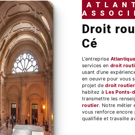
ATLAN
ASSOCI
droit routier à Les Ponts-de-
Cé
L’entreprise
Atlantiqu
services en
droit rout
usant d’une expérience
en oeuvre pour vous s
projet de
droit routie
habitez à
Les Ponts-
transmettre les rense
routier
. Notre métier 
vous renforce encore p
qualifiée et travaille 