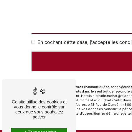
En cochant cette case, j'accepte les condi
** Les données personnelles communiquées sont nécessaires
Nantes et ses sous-traitants dans le seul but de répondre
Rue de Candé, 44800 Saint-Herblain elodie.mehat@atlantique-
votre consentement à tout moment et du droit d’introduire
Ce site utilise des cookies et
droits par voie postale à l'adresse 13 Rue de Candé, 44800 
vous donne le contrôle sur
demandé. Nous conservons vos données pendant la période d
ceux que vous souhaitez
de vous inscrire sur la liste d'opposition au démarchage t
activer