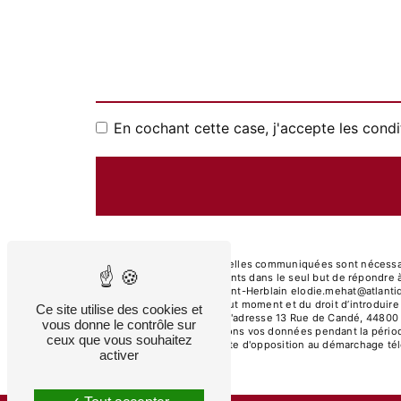
En cochant cette case, j'accepte les condi
** Les données personnelles communiquées sont nécessaires
Nantes et ses sous-traitants dans le seul but de répondre
Rue de Candé, 44800 Saint-Herblain elodie.mehat@atlantique-
votre consentement à tout moment et du droit d’introduire
Ce site utilise des cookies et
droits par voie postale à l'adresse 13 Rue de Candé, 44800 
vous donne le contrôle sur
demandé. Nous conservons vos données pendant la période d
ceux que vous souhaitez
de vous inscrire sur la liste d'opposition au démarchage t
activer