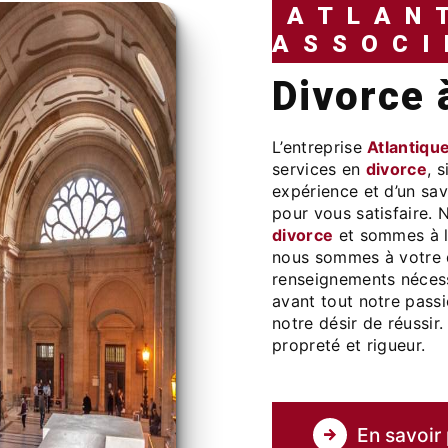
ATLAN
ASSOCI
divorce
L’entreprise
Atlantiqu
services en
divorce
, 
expérience et d’un sav
pour vous satisfaire.
divorce
et sommes à l
nous sommes à votre d
renseignements nécess
avant tout notre pass
notre désir de réussir.
propreté et rigueur.
En savoir 