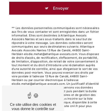
Envoyer
** Les données personnelles communiquées sont nécessaires
aux fins de vous contacter et sont enregistrées dans un fichier
informatisé. Elles sont destinées à Atlantique Avocats
Associés Nantes et ses sous-traitants dans le seul but de
répondre à votre message. Les données collectées seront
communiquées aux seuls destinataires suivants: Atlantique
Avocats Associés Nantes 13 Rue de Candé, 44800 Saint-
Herblain elodie.mehat@atlantique-avocats.com. Vous disposez
de droits d’accès, de rectification, d’effacement, de portabilité,
de limitation, d’opposition, de retrait de votre consentement à
tout moment et du droit d’introduire une réclamation auprès
d’une autorité de contrôle, ainsi que d’organiser le sort de vos
données post-mortem. Vous pouvez exercer ces droits par
voie postale à l'adresse 13 Rue de Candé, 44800 Saint-
Herblain ou par courrier électronique à l'adresse
elodie.mehat@atlantique-avocats.com. Un justificatif d'identité
pourra vous être demandé. Nous conservons vos données
pendant la période de prise de contact puis pendant la durée
de prescription légale aux fins probatoires et de gestion des
contentieux. Vous avez le droit de vous inscrire sur la liste
d'opposition au démarchage téléphonique, disponible à cette
Ce site utilise des cookies et
adresse:
Bloctel.gouv.fr
. Consultez le site cnil.fr pour plus
vous donne le contrôle sur
d’informations sur vos droits.