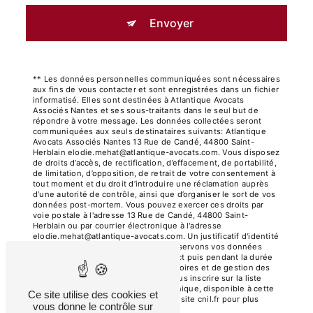
Envoyer
** Les données personnelles communiquées sont nécessaires
aux fins de vous contacter et sont enregistrées dans un fichier
informatisé. Elles sont destinées à Atlantique Avocats
Associés Nantes et ses sous-traitants dans le seul but de
répondre à votre message. Les données collectées seront
communiquées aux seuls destinataires suivants: Atlantique
Avocats Associés Nantes 13 Rue de Candé, 44800 Saint-
Herblain elodie.mehat@atlantique-avocats.com. Vous disposez
de droits d’accès, de rectification, d’effacement, de portabilité,
de limitation, d’opposition, de retrait de votre consentement à
tout moment et du droit d’introduire une réclamation auprès
d’une autorité de contrôle, ainsi que d’organiser le sort de vos
données post-mortem. Vous pouvez exercer ces droits par
voie postale à l'adresse 13 Rue de Candé, 44800 Saint-
Herblain ou par courrier électronique à l'adresse
elodie.mehat@atlantique-avocats.com. Un justificatif d'identité
pourra vous être demandé. Nous conservons vos données
pendant la période de prise de contact puis pendant la durée
de prescription légale aux fins probatoires et de gestion des
contentieux. Vous avez le droit de vous inscrire sur la liste
d'opposition au démarchage téléphonique, disponible à cette
Ce site utilise des cookies et
adresse:
Bloctel.gouv.fr
. Consultez le site cnil.fr pour plus
vous donne le contrôle sur
d’informations sur vos droits.