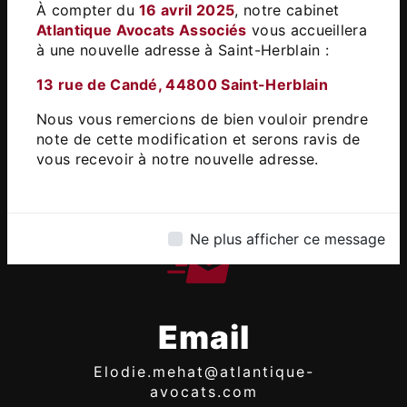
Herblain
À compter du
16 avril 2025
, notre cabinet
Atlantique Avocats Associés
vous accueillera
à une nouvelle adresse à Saint-Herblain :​
13 rue de Candé, 44800 Saint-Herblain
Nous vous remercions de bien vouloir prendre
note de cette modification et serons ravis de
Téléphone
vous recevoir à notre nouvelle adresse.
02 51 83 88 04
Ne plus afficher ce message
Email
elodie.mehat@atlantique-
avocats.com