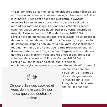
** Les données personnelles communiquées sont nécessaires
aux fins de vous contacter et sont enregistrées dans un fichier
informatisé. Elles sont destinées à Atlantique Avocats
Associés Nantes et ses sous-traitants dans le seul but de
répondre à votre message. Les données collectées seront
communiquées aux seuls destinataires suivants: Atlantique
Avocats Associés Nantes 13 Rue de Candé, 44800 Saint-
Herblain elodie.mehat@atlantique-avocats.com. Vous disposez
de droits d’accès, de rectification, d’effacement, de portabilité,
de limitation, d’opposition, de retrait de votre consentement à
tout moment et du droit d’introduire une réclamation auprès
d’une autorité de contrôle, ainsi que d’organiser le sort de vos
données post-mortem. Vous pouvez exercer ces droits par
voie postale à l'adresse 13 Rue de Candé, 44800 Saint-
Herblain ou par courrier électronique à l'adresse
elodie.mehat@atlantique-avocats.com. Un justificatif d'identité
pourra vous être demandé. Nous conservons vos données
pendant la période de prise de contact puis pendant la durée
de prescription légale aux fins probatoires et de gestion des
contentieux. Vous avez le droit de vous inscrire sur la liste
d'opposition au démarchage téléphonique, disponible à cette
Ce site utilise des cookies et
adresse:
Bloctel.gouv.fr
. Consultez le site cnil.fr pour plus
vous donne le contrôle sur
d’informations sur vos droits.
ceux que vous souhaitez
activer