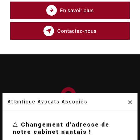
En savoir plus
Contactez-nous
×
Atlantique Avocats Associés
Adresse
⚠️
Changement d'adresse de
notre cabinet nantais !
13 Rue de Candé, 44800 Saint-