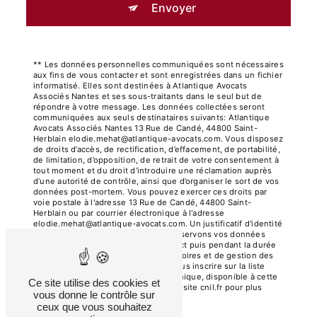
Envoyer
** Les données personnelles communiquées sont nécessaires
aux fins de vous contacter et sont enregistrées dans un fichier
informatisé. Elles sont destinées à Atlantique Avocats
Associés Nantes et ses sous-traitants dans le seul but de
répondre à votre message. Les données collectées seront
communiquées aux seuls destinataires suivants: Atlantique
Avocats Associés Nantes 13 Rue de Candé, 44800 Saint-
Herblain elodie.mehat@atlantique-avocats.com. Vous disposez
de droits d’accès, de rectification, d’effacement, de portabilité,
de limitation, d’opposition, de retrait de votre consentement à
tout moment et du droit d’introduire une réclamation auprès
d’une autorité de contrôle, ainsi que d’organiser le sort de vos
données post-mortem. Vous pouvez exercer ces droits par
voie postale à l'adresse 13 Rue de Candé, 44800 Saint-
Herblain ou par courrier électronique à l'adresse
elodie.mehat@atlantique-avocats.com. Un justificatif d'identité
pourra vous être demandé. Nous conservons vos données
pendant la période de prise de contact puis pendant la durée
de prescription légale aux fins probatoires et de gestion des
contentieux. Vous avez le droit de vous inscrire sur la liste
d'opposition au démarchage téléphonique, disponible à cette
Ce site utilise des cookies et
adresse:
Bloctel.gouv.fr
. Consultez le site cnil.fr pour plus
vous donne le contrôle sur
d’informations sur vos droits.
ceux que vous souhaitez